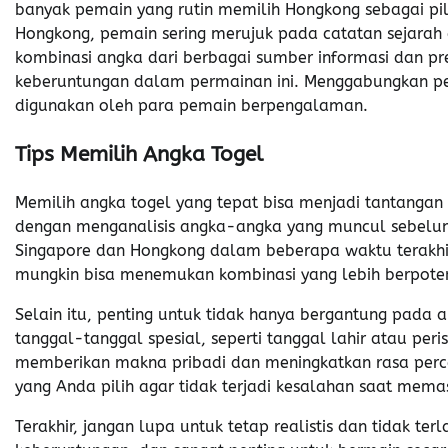
banyak pemain yang rutin memilih Hongkong sebagai pi
Hongkong, pemain sering merujuk pada catatan sejarah an
kombinasi angka dari berbagai sumber informasi dan pre
keberuntungan dalam permainan ini. Menggabungkan pen
digunakan oleh para pemain berpengalaman.
Tips Memilih Angka Togel
Memilih angka togel yang tepat bisa menjadi tantangan 
dengan menganalisis angka-angka yang muncul sebelumn
Singapore dan Hongkong dalam beberapa waktu terakhir
mungkin bisa menemukan kombinasi yang lebih berpote
Selain itu, penting untuk tidak hanya bergantung pad
tanggal-tanggal spesial, seperti tanggal lahir atau pe
memberikan makna pribadi dan meningkatkan rasa perca
yang Anda pilih agar tidak terjadi kesalahan saat mema
Terakhir, jangan lupa untuk tetap realistis dan tidak t