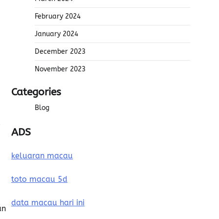
February 2024
January 2024
December 2023
November 2023
Categories
Blog
a
ADS
keluaran macau
toto macau 5d
data macau hari ini
an