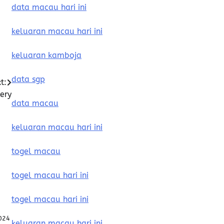
data macau hari ini
keluaran macau hari ini
keluaran kamboja
data sgp
t:
tery
data macau
keluaran macau hari ini
togel macau
togel macau hari ini
togel macau hari ini
2024
keluaran macau hari ini