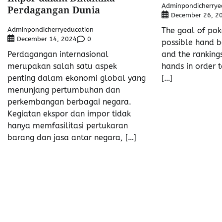
Adminpondicherrye
Perdagangan Dunia
December 26, 2
Adminpondicherryeducation
The goal of poke
0
December 14, 2024
possible hand b
Perdagangan internasional
and the rankings
merupakan salah satu aspek
hands in order t
penting dalam ekonomi global yang
[…]
menunjang pertumbuhan dan
perkembangan berbagai negara.
Kegiatan ekspor dan impor tidak
hanya memfasilitasi pertukaran
barang dan jasa antar negara, […]