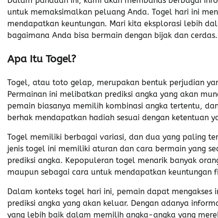
Dalam panduan ini, kami akan membahas berbagai inform
untuk memaksimalkan peluang Anda. Togel hari ini me
mendapatkan keuntungan. Mari kita eksplorasi lebih da
bagaimana Anda bisa bermain dengan bijak dan cerdas.
Apa Itu Togel?
Togel, atau toto gelap, merupakan bentuk perjudian yan
Permainan ini melibatkan prediksi angka yang akan mun
pemain biasanya memilih kombinasi angka tertentu, dan
berhak mendapatkan hadiah sesuai dengan ketentuan ya
Togel memiliki berbagai variasi, dan dua yang paling 
jenis togel ini memiliki aturan dan cara bermain yang 
prediksi angka. Kepopuleran togel menarik banyak ora
maupun sebagai cara untuk mendapatkan keuntungan fi
Dalam konteks togel hari ini, pemain dapat mengakses in
prediksi angka yang akan keluar. Dengan adanya infor
yang lebih baik dalam memilih angka-angka yang mere