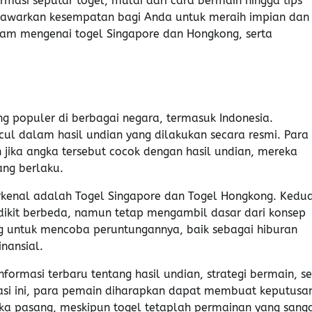
asi seputar togel, mulai dari cara bermain hingga tips
nawarkan kesempatan bagi Anda untuk meraih impian dan
lam mengenai togel Singapore dan Hongkong, serta
g populer di berbagai negara, termasuk Indonesia.
cul dalam hasil undian yang dilakukan secara resmi. Para
 jika angka tersebut cocok dengan hasil undian, mereka
ng berlaku.
terkenal adalah Togel Singapore dan Togel Hongkong. Kedu
sedikit berbeda, namun tetap mengambil dasar dari konsep
ng untuk mencoba peruntungannya, baik sebagai hiburan
nansial.
formasi terbaru tentang hasil undian, strategi bermain, se
masi ini, para pemain diharapkan dapat membuat keputusa
ka pasang, meskipun togel tetaplah permainan yang sang